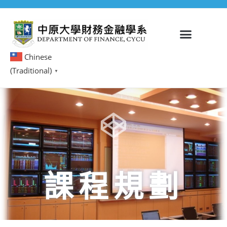
Chinese
(Traditional)
▼
課程規劃