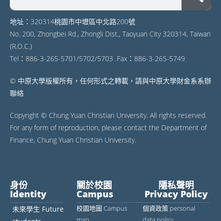
地址：320314桃園市中壢區中北路200號
No. 200, Zhongbei Rd., Zhongli Dist., Taoyuan City 320314, Taiwan
(R.O.C.)
Tel：886-3-265-5701/5702/5703 Fax：886-3-265-5749
© 中原大學版權所有，任何形式之轉載，請與中原大學財金系系辦
聯絡
Copyright © Chung Yuan Christian University. All rights reserved.
For any form of reproduction, please contact the Department of
Finance, Chung Yuan Christian University.
身份
關於校園
隱私聲明
Identity
Campus
Privacy Policy
校園地圖 Campus
個資政策 personal
未來學生 Future
map
data policy