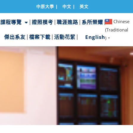
中原大學 |
中文 |
英文
Chinese
課程導覽
證照模考
職涯進路
系所榮耀
(Traditional
傑出系友
檔案下載
活動花絮
English
)
▼