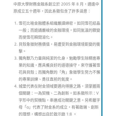
中原大學財務金融系創立於 2005 年 8 月，適逢中
原成立五十週年，因此系徽包含了許多涵意：
雪花比喻金融體系組織嚴謹綿密，如同雪花結晶
一般；而詭譎嚴峻的金融環境，如同氣溫的驟變
而使雪花瞬間溶化。
貝殼象徵財務價值，易遭受到金融環境鉅變的衝
擊。
獨角獸乃力量與純潔的化身，勉勵學生除精進專
業的知識，應具備良好的道德操守，來守護著雪
花與貝殼；而獨角獸的「角」象徵學生努力不懈
的專業訓練、勇往直前的氣度。
城堡代表在財金領域要邁向得勝之路，須掌握兩
個關鍵：一為契機、二為創新。如系徽所示：V
字形中的契機點，串連成功關鍵之意。另希臘字
母「α」代表了財金系的成立，有著啟端、創新
的理想，構想出自於啟示錄 1:8 。