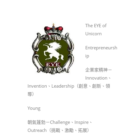
The EYE of
Unicorn
Entrepreneursh
ip
企業家精神－
Innovation、
Invention、Leadership（創意、創新、領
導）
Young
朝氣蓬勃－Challenge、Inspire、
Outreach（挑戰、激勵、拓展）