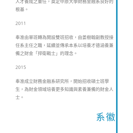
人才養成之重任，奠定中原大學財務金融系良好的
根基。
2011
奉准由單班轉為開設雙班招收，由姜樹翰副教授接
任系主任之職，延續並傳承本系以培養才德涵養兼
備之財金「捍衛戰士」的理念。
2015
奉准成立財務金融系研究所，開始招收碩士班學
生，為財金領域培養更多知識與素養兼備的財金人
士。
系徽