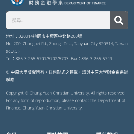
地址：320314桃園市中壢區中北路200號
No. 200, Zhongbei Rd., Zhongli Dist., Taoyuan City 320314, Taiwan
(R.O.C.)
Tel：886-3-265-5701/5702/5703 Fax：886-3-265-5749
© 中原大學版權所有，任何形式之轉載，請與中原大學財金系系辦
聯絡
Copyright © Chung Yuan Christian University. All rights reserved.
For any form of reproduction, please contact the Department of
Finance, Chung Yuan Christian University.